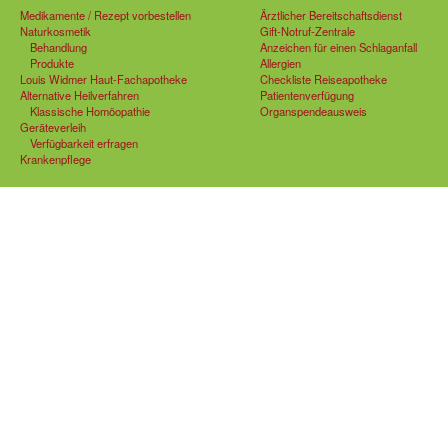
Medikamente / Rezept vorbestellen
Ärztlicher Bereitschaftsdienst
Naturkosmetik
Gift-Notruf-Zentrale
Behandlung
Anzeichen für einen Schlaganfall
Produkte
Allergien
Louis Widmer Haut-Fachapotheke
Checkliste Reiseapotheke
Alternative Heilverfahren
Patientenverfügung
Klassische Homöopathie
Organspendeausweis
Geräteverleih
Verfügbarkeit erfragen
Krankenpflege