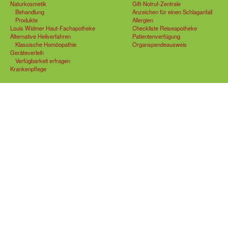
Naturkosmetik
Gift-Notruf-Zentrale
Behandlung
Anzeichen für einen Schlaganfall
Produkte
Allergien
Louis Widmer Haut-Fachapotheke
Checkliste Reiseapotheke
Alternative Heilverfahren
Patientenverfügung
Klassische Homöopathie
Organspendeausweis
Geräteverleih
Verfügbarkeit erfragen
Krankenpflege