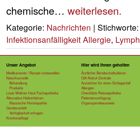
chemische…
weiterlesen.
Kategorie:
Nachrichten
| Stichworte
Infektionsanfälligkeit Allergie
,
Lymph
Unser Angebot
Hier wird Ihnen geholfen
Medikamente / Rezept vorbestellen
Ärztlicher Bereitschaftsdienst
Naturkosmetik
Gift-Notruf-Zentrale
Behandlung
Anzeichen für einen Schlaganfall
Produkte
Allergien
Louis Widmer Haut-Fachapotheke
Checkliste Reiseapotheke
Alternative Heilverfahren
Patientenverfügung
Klassische Homöopathie
Organspendeausweis
Geräteverleih
Verfügbarkeit erfragen
Krankenpflege