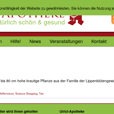
ionsfähigkeit der Website zu gewährleisten. Sie können die Nutzung 
türlich schön & gesund
m
Hilfe!
News
Veranstaltungen
Kontakt
, bis 80 cm hohe krautige Pflanze aus der Familie der Lippenblütengew
fefferminze
,
Science Shopping
,
Tee
Hier wird Ihnen geholfen
Ulrici-Apotheke