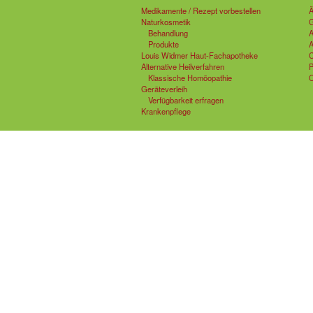
Medikamente / Rezept vorbestellen
Ä
Naturkosmetik
G
Behandlung
A
Produkte
A
Louis Widmer Haut-Fachapotheke
C
Alternative Heilverfahren
P
Klassische Homöopathie
O
Geräteverleih
Verfügbarkeit erfragen
Krankenpflege