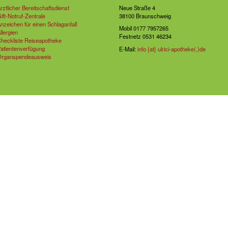
rztlicher Bereitschaftsdienst
Neue Straße 4
ift-Notruf-Zentrale
38100 Braunschweig
nzeichen für einen Schlaganfall
Mobil 0177 7957265
llergien
Festnetz 0531 46234
heckliste Reiseapotheke
atientenverfügung
E-Mail:
info {at} ulrici-apotheke(.)de
rganspendeausweis