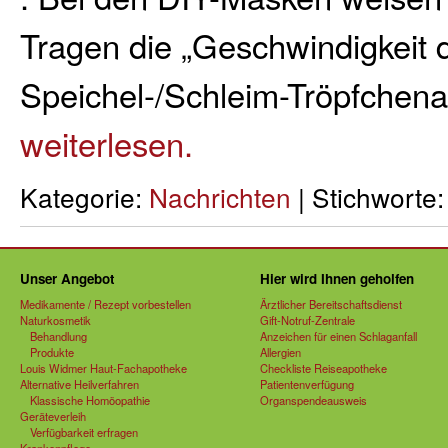
Tragen die „Geschwindigkeit
Speichel-/Schleim-Tröpfchen
weiterlesen.
Kategorie:
Nachrichten
| Stichworte
Unser Angebot
Hier wird Ihnen geholfen
Medikamente / Rezept vorbestellen
Ärztlicher Bereitschaftsdienst
Naturkosmetik
Gift-Notruf-Zentrale
Behandlung
Anzeichen für einen Schlaganfall
Produkte
Allergien
Louis Widmer Haut-Fachapotheke
Checkliste Reiseapotheke
Alternative Heilverfahren
Patientenverfügung
Klassische Homöopathie
Organspendeausweis
Geräteverleih
Verfügbarkeit erfragen
Krankenpflege