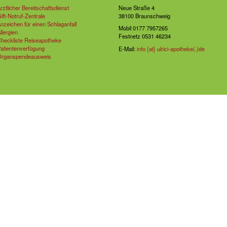
rztlicher Bereitschaftsdienst
Neue Straße 4
ift-Notruf-Zentrale
38100 Braunschweig
nzeichen für einen Schlaganfall
Mobil 0177 7957265
llergien
Festnetz 0531 46234
heckliste Reiseapotheke
atientenverfügung
E-Mail:
info {at} ulrici-apotheke(.)de
rganspendeausweis