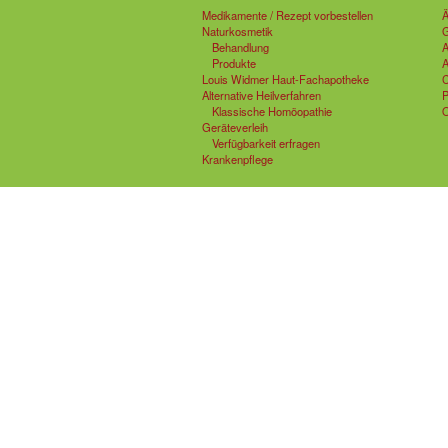
Medikamente / Rezept vorbestellen
Ä
Naturkosmetik
G
Behandlung
A
Produkte
A
Louis Widmer Haut-Fachapotheke
C
Alternative Heilverfahren
P
Klassische Homöopathie
O
Geräteverleih
Verfügbarkeit erfragen
Krankenpflege