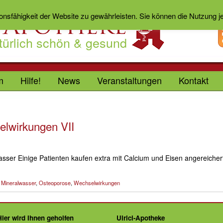
ionsfähigkeit der Website zu gewährleisten. Sie können die Nutzung 
türlich schön & gesund
m
Hilfe!
News
Veranstaltungen
Kontakt
lwirkungen VII
er Einige Patienten kaufen extra mit Calcium und Eisen angereicher
,
Mineralwasser
,
Osteoporose
,
Wechselwirkungen
Hier wird Ihnen geholfen
Ulrici-Apotheke