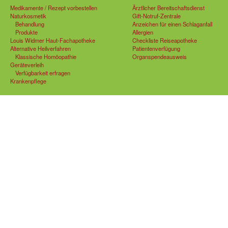
Medikamente / Rezept vorbestellen
Ärztlicher Bereitschaftsdienst
Naturkosmetik
Gift-Notruf-Zentrale
Behandlung
Anzeichen für einen Schlaganfall
Produkte
Allergien
Louis Widmer Haut-Fachapotheke
Checkliste Reiseapotheke
Alternative Heilverfahren
Patientenverfügung
Klassische Homöopathie
Organspendeausweis
Geräteverleih
Verfügbarkeit erfragen
Krankenpflege