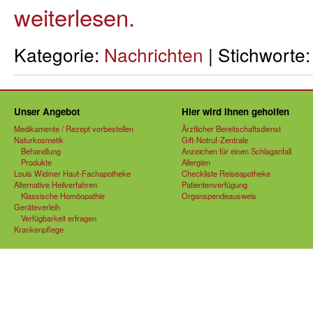
weiterlesen.
Kategorie:
Nachrichten
| Stichworte
Unser Angebot
Hier wird Ihnen geholfen
Medikamente / Rezept vorbestellen
Ärztlicher Bereitschaftsdienst
Naturkosmetik
Gift-Notruf-Zentrale
Behandlung
Anzeichen für einen Schlaganfall
Produkte
Allergien
Louis Widmer Haut-Fachapotheke
Checkliste Reiseapotheke
Alternative Heilverfahren
Patientenverfügung
Klassische Homöopathie
Organspendeausweis
Geräteverleih
Verfügbarkeit erfragen
Krankenpflege