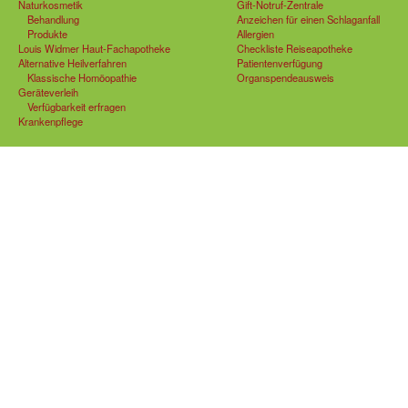
Naturkosmetik
Gift-Notruf-Zentrale
Behandlung
Anzeichen für einen Schlaganfall
Produkte
Allergien
Louis Widmer Haut-Fachapotheke
Checkliste Reiseapotheke
Alternative Heilverfahren
Patientenverfügung
Klassische Homöopathie
Organspendeausweis
Geräteverleih
Verfügbarkeit erfragen
Krankenpflege