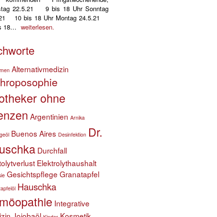
tag 22.5.21 9 bis 18 Uhr Sonntag
.21 10 bis 18 Uhr Montag 24.5.21
is 18…
weiterlesen.
chworte
Alternativmedizin
hmen
throposophie
otheker ohne
enzen
Argentinien
Arnika
Dr.
Buenos Aires
geöl
Desinfektion
uschka
Durchfall
tolytverlust
Elektrolythaushalt
Gesichtspflege
Granatapfel
sie
Hauschka
apfelöl
möopathie
Integrative
zin
Jojobaöl
Kosmetik
Kinder