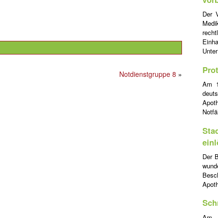
Der V
Medi
rech
Einha
Unte
Pro
Notdienstgruppe 8
»
Am 1
deut
Apoth
Notfä
Sta
ein
Der B
wund
Besc
Apot
Sch
Am 