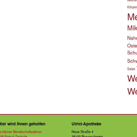
Körper
Me
Mik
Nahr
Ost
Schu
Sch
Salze
We
We
Hier wird Ihnen geholfen
Ulrici-Apotheke
rztlicher Bereitschaftsdienst
Neue Straße 4
ift-Notruf-Zentrale
38100 Braunschweig