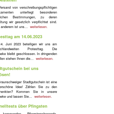
ersand von verschreibungspflichtigen
kamenten unterliegt besonderen
tlichen Bestimmungen, zu deren
ltung wir gesetzlich verpflichtet sind.
r anderem ist uns…
weiterlesen.
testtag am 14.06.2023
4. Juni 2023 beteiligen wir uns am
schlandweiten Protesttag. Die
eke bleibt geschlossen. In dringenden
llen stehen Ihnen die…
weiterlesen.
dtgutschein bei uns
lösen!
raunschweiger Stadtgutschein ist eine
erschöne Idee! Zählen Sie zu den
henkten? Kommen Sie in unsere
heke und lassen Sie…
weiterlesen.
nelltests über Pfingsten
kommenden Pfingstwochenende,