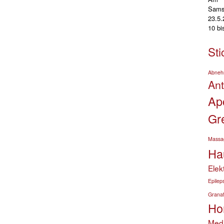
Sams
23.5
10 b
Sti
Abne
An
Ap
Gr
Massa
Ha
Elek
Epilep
Granat
Ho
Medi