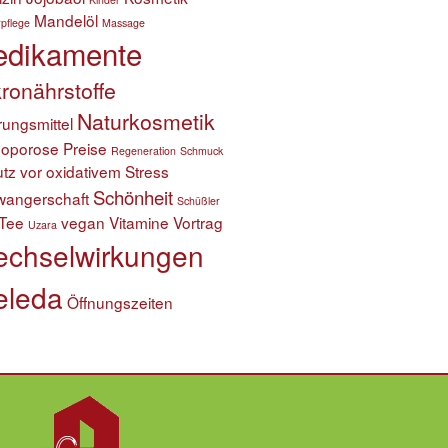
Mandelöl
pflege
Massage
dikamente
ronährstoffe
Naturkosmetik
ungsmittel
eoporose
Preise
Regeneration
Schmuck
tz vor oxidativem Stress
Schönheit
wangerschaft
Schüßler
Tee
vegan
Vitamine
Vortrag
Uzara
chselwirkungen
leda
Öffnungszeiten