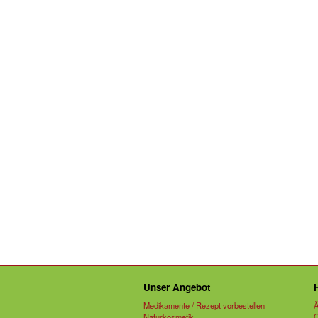
Unser Angebot
Medikamente / Rezept vorbestellen
Ä
Naturkosmetik
G