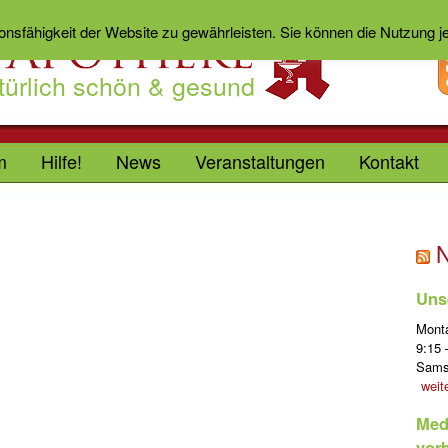
ionsfähigkeit der Website zu gewährleisten. Sie können die Nutzung 
türlich schön & gesund
m
Hilfe!
News
Veranstaltungen
Kontakt
Uns
Mont
9:15 
Sam
weit
Med
vor