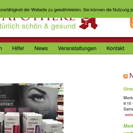
ionsfähigkeit der Website zu gewährleisten. Sie können die Nutzung 
türlich schön & gesund
m
Hilfe!
News
Veranstaltungen
Kontakt
Uns
Mont
9:15 
Sam
weit
Med
vor