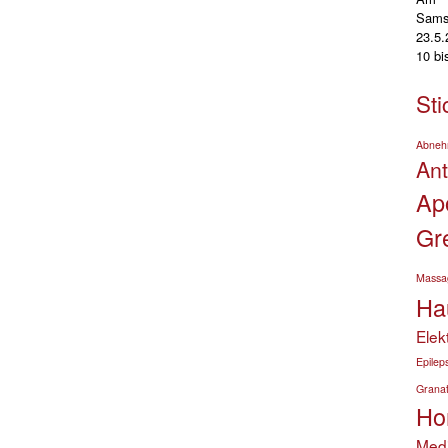
Sams
23.5
10 b
Sti
Abne
An
Ap
Gr
Massa
Ha
Elek
Epilep
Granat
Ho
Medi