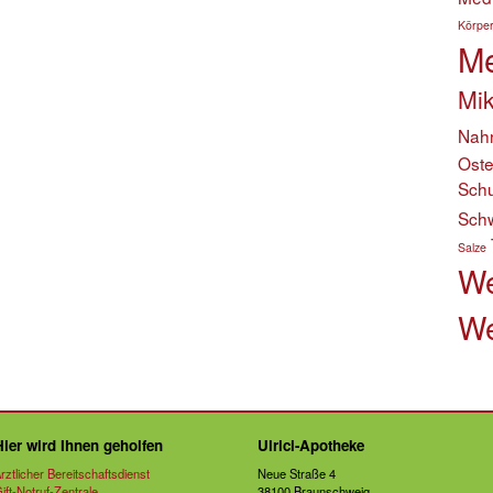
Körper
Me
Mik
Nahr
Ost
Schu
Sch
Salze
We
We
Hier wird Ihnen geholfen
Ulrici-Apotheke
rztlicher Bereitschaftsdienst
Neue Straße 4
ift-Notruf-Zentrale
38100 Braunschweig