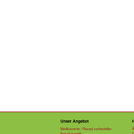
Unser Angebot
Medikamente / Rezept vorbestellen
Ä
Naturkosmetik
G