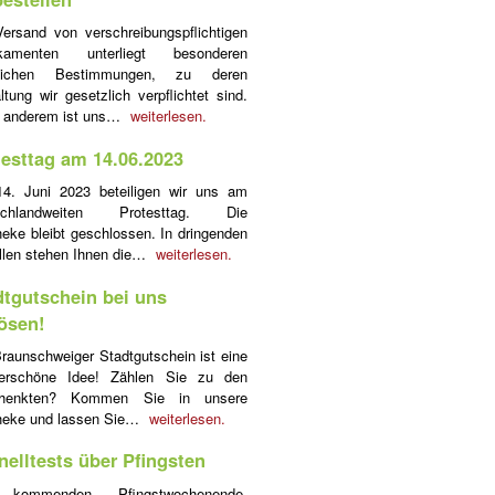
ersand von verschreibungspflichtigen
kamenten unterliegt besonderen
tlichen Bestimmungen, zu deren
ltung wir gesetzlich verpflichtet sind.
r anderem ist uns…
weiterlesen.
testtag am 14.06.2023
4. Juni 2023 beteiligen wir uns am
schlandweiten Protesttag. Die
eke bleibt geschlossen. In dringenden
llen stehen Ihnen die…
weiterlesen.
dtgutschein bei uns
lösen!
raunschweiger Stadtgutschein ist eine
erschöne Idee! Zählen Sie zu den
henkten? Kommen Sie in unsere
heke und lassen Sie…
weiterlesen.
nelltests über Pfingsten
kommenden Pfingstwochenende,