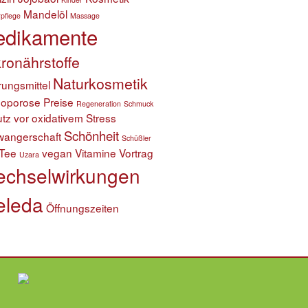
Mandelöl
pflege
Massage
dikamente
ronährstoffe
Naturkosmetik
ungsmittel
eoporose
Preise
Regeneration
Schmuck
tz vor oxidativem Stress
Schönheit
wangerschaft
Schüßler
Tee
vegan
Vitamine
Vortrag
Uzara
chselwirkungen
leda
Öffnungszeiten