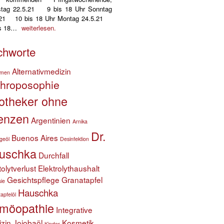
tag 22.5.21 9 bis 18 Uhr Sonntag
.21 10 bis 18 Uhr Montag 24.5.21
is 18…
weiterlesen.
chworte
Alternativmedizin
hmen
throposophie
otheker ohne
enzen
Argentinien
Arnika
Dr.
Buenos Aires
geöl
Desinfektion
uschka
Durchfall
tolytverlust
Elektrolythaushalt
Gesichtspflege
Granatapfel
sie
Hauschka
apfelöl
möopathie
Integrative
zin
Jojobaöl
Kosmetik
Kinder