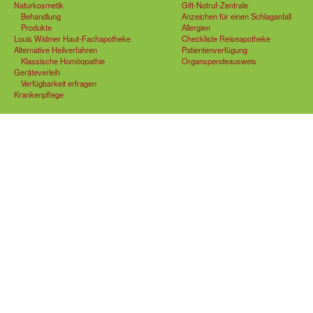
Naturkosmetik
Gift-Notruf-Zentrale
Behandlung
Anzeichen für einen Schlaganfall
Produkte
Allergien
Louis Widmer Haut-Fachapotheke
Checkliste Reiseapotheke
Alternative Heilverfahren
Patientenverfügung
Klassische Homöopathie
Organspendeausweis
Geräteverleih
Verfügbarkeit erfragen
Krankenpflege