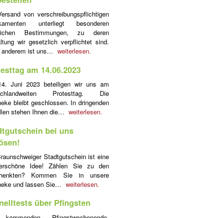
ersand von verschreibungspflichtigen
kamenten unterliegt besonderen
tlichen Bestimmungen, zu deren
ltung wir gesetzlich verpflichtet sind.
r anderem ist uns…
weiterlesen.
testtag am 14.06.2023
4. Juni 2023 beteiligen wir uns am
schlandweiten Protesttag. Die
eke bleibt geschlossen. In dringenden
llen stehen Ihnen die…
weiterlesen.
dtgutschein bei uns
lösen!
raunschweiger Stadtgutschein ist eine
erschöne Idee! Zählen Sie zu den
henkten? Kommen Sie in unsere
heke und lassen Sie…
weiterlesen.
nelltests über Pfingsten
kommenden Pfingstwochenende,