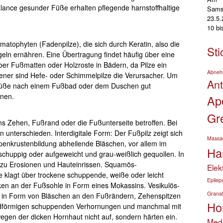
alance gesunder Füße erhalten pflegende harnstoffhaltige
Sams
23.5
10 b
atophyten (Fadenpilze), die sich durch Keratin, also die
Sti
ln ernähren. Eine Übertragung findet häufig über eine
 über Fußmatten oder Holzroste in Bädern, da Pilze ein
Abne
ener sind Hefe- oder Schimmelpilze die Verursacher. Um
An
 Füße nach einem Fußbad oder dem Duschen gut
hnen.
Ap
Gr
tens Zehen, Fußrand oder die Fußunterseite betroffen. Bei
 unterschieden. Interdigitale Form: Der Fußpilz zeigt sich
Massa
penkrustenbildung abheilende Bläschen, vor allem im
Ha
schuppig oder aufgeweicht und grau-weißlich gequollen. In
u Erosionen und Hauteinrissen. Squamös-
Elek
e klagt über trockene schuppende, weiße oder leicht
Epilep
cken an der Fußsohle in Form eines Mokassins. Vesikulös-
Granat
uch in Form von Bläschen an den Fußrändern, Zehenspitzen
Ho
rdförmigen schuppenden Verhornungen und manchmal mit
egen der dicken Hornhaut nicht auf, sondern härten ein.
Medi