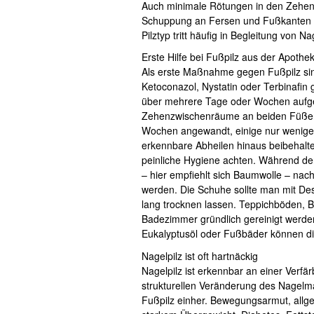
Auch minimale Rötungen in den Zehen
Schuppung an Fersen und Fußkanten k
Pilztyp tritt häufig in Begleitung von Na
Erste Hilfe bei Fußpilz aus der Apothe
Als erste Maßnahme gegen Fußpilz sind
Ketoconazol, Nystatin oder Terbinafin
über mehrere Tage oder Wochen aufget
Zehenzwischenräume an beiden Füßen 
Wochen angewandt, einige nur wenige 
erkennbare Abheilen hinaus beibehalten
peinliche Hygiene achten. Während de
– hier empfiehlt sich Baumwolle – na
werden. Die Schuhe sollte man mit De
lang trocknen lassen. Teppichböden, 
Badezimmer gründlich gereinigt werde
Eukalyptusöl oder Fußbäder können di
Nagelpilz ist oft hartnäckig
Nagelpilz ist erkennbar an einer Verf
strukturellen Veränderung des Nagelmat
Fußpilz einher. Bewegungsarmut, allg