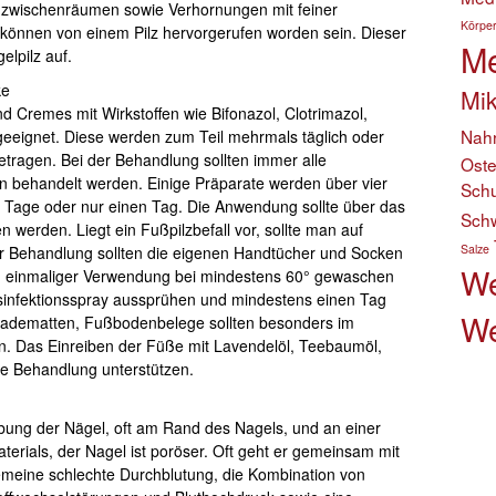
zwischenräumen sowie Verhornungen mit feiner
Körper
önnen von einem Pilz hervorgerufen worden sein. Dieser
Me
gelpilz auf.
ke
Mik
 Cremes mit Wirkstoffen wie Bifonazol, Clotrimazol,
Nahr
 geeignet. Diese werden zum Teil mehrmals täglich oder
ragen. Bei der Behandlung sollten immer alle
Ost
behandelt werden. Einige Präparate werden über vier
Schu
Tage oder nur einen Tag. Die Anwendung sollte über das
Sch
 werden. Liegt ein Fußpilzbefall vor, sollte man auf
Salze
r Behandlung sollten die eigenen Handtücher und Socken
We
ch einmaliger Verwendung bei mindestens 60° gewaschen
sinfektionsspray aussprühen und mindestens einen Tag
We
Badematten, Fußbodenbelege sollten besonders im
n. Das Einreiben der Füße mit Lavendelöl, Teebaumöl,
e Behandlung unterstützen.
ärbung der Nägel, oft am Rand des Nagels, und an einer
erials, der Nagel ist poröser. Oft geht er gemeinsam mit
emeine schlechte Durchblutung, die Kombination von