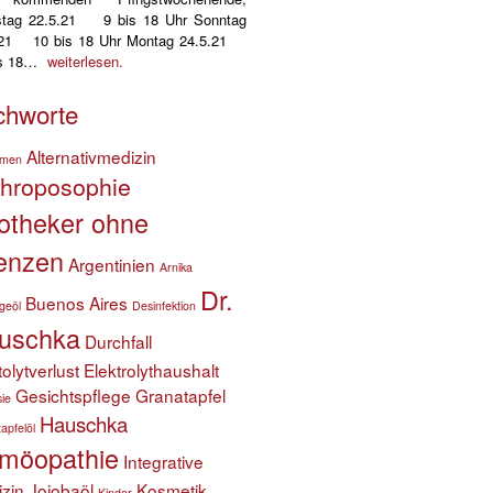
tag 22.5.21 9 bis 18 Uhr Sonntag
.21 10 bis 18 Uhr Montag 24.5.21
is 18…
weiterlesen.
chworte
Alternativmedizin
hmen
throposophie
otheker ohne
enzen
Argentinien
Arnika
Dr.
Buenos Aires
geöl
Desinfektion
uschka
Durchfall
tolytverlust
Elektrolythaushalt
Gesichtspflege
Granatapfel
sie
Hauschka
apfelöl
möopathie
Integrative
zin
Jojobaöl
Kosmetik
Kinder