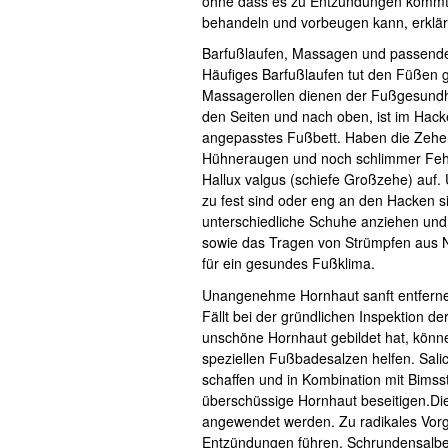
ohne dass es zu Entzündungen kommt 
behandeln und vorbeugen kann, erklä
Barfußlaufen, Massagen und passend
Häufiges Barfußlaufen tut den Füßen 
Massagerollen dienen der Fußgesundhe
den Seiten und nach oben, ist im Hac
angepasstes Fußbett. Haben die Zehen
Hühneraugen und noch schlimmer Fehl
Hallux valgus (schiefe Großzehe) auf.
zu fest sind oder eng an den Hacken si
unterschiedliche Schuhe anziehen und
sowie das Tragen von Strümpfen aus 
für ein gesundes Fußklima.
Unangenehme Hornhaut sanft entfern
Fällt bei der gründlichen Inspektion 
unschöne Hornhaut gebildet hat, kön
speziellen Fußbadesalzen helfen. Sal
schaffen und in Kombination mit Bimss
überschüssige Hornhaut beseitigen.Die
angewendet werden. Zu radikales Vor
Entzündungen führen. Schrundensalben