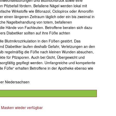
offwechselstörungen und Bluthochdruck sowie eine
ilzbefall fördern. Befallene Nägel werden lokal mit
ische Wirkstoffe wie Bifonazol, Ciclopirox oder Amorolfin
r einen längeren Zeitraum täglich oder ein bis zweimal in
che Nagelbehandlung von totem, befallenen
 die Hände von Fachleuten. Betroffene beraten sich dazu
rs Diabetiker sollten auf ihre Füße achten
 die Blutmikrozirkulation in den Füßen gestört. Das
nd Diabetiker laufen deshalb Gefahr, Verletzungen an den
alb regelmäßig die Füße nach kleinen Wunden absuchen,
nkte für Pilzsporen. Auch bei Gicht, Übergewicht und
 sorgfältig gepflegt werden. Umfangreiche und kompetente
 Füße“ erhalten Betroffene in der Apotheke ebenso wie
mer Niedersachsen
 Masken wieder verfügbar