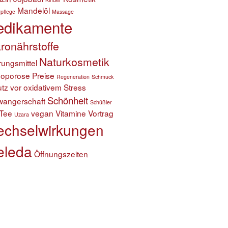
Mandelöl
pflege
Massage
dikamente
ronährstoffe
Naturkosmetik
ungsmittel
eoporose
Preise
Regeneration
Schmuck
tz vor oxidativem Stress
Schönheit
wangerschaft
Schüßler
Tee
vegan
Vitamine
Vortrag
Uzara
chselwirkungen
leda
Öffnungszeiten