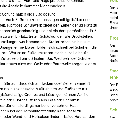
und wie man Fuß- und Nagelpilz selbst erkennen,
rt die Apothekerkammer Niedersachsen.
Der V
Medi
e Schuhe halten die Füße gesund
rech
gut. Auch Fußreflexzonenmassagen mit Igelbällen oder
Einha
it. Richtiges Schuhwerk bietet den Zehen genug Platz zu
Unte
kenbereich geschmeidig und hat ein dem persönlichen Fuß
 zu wenig Platz, treten Schädigungen wie Druckstellen,
Pro
stellungen wie Hammerzeh, Krallenzehen bis hin zum
Am 1
 Unangenehme Blasen bilden sich schnell bei Schuhen, die
deut
tzen. Wer seine Füße trainieren möchte, sollte häufig
Apoth
 Zuhause oft barfuß laufen. Das Wechseln der Schuhe
Notfä
Naturmaterialien wie Wolle oder Baumwolle sorgen zudem
Sta
ein
en
der Füße auf, dass sich an Hacken oder Zehen vermehrt
Der B
nen erste kosmetische Maßnahmen wie Fußbäder mit
wund
icylsäurehaltige Cremes und Lösungen können Abhilfe
Besc
tein oder Hornhautfeilen aus Glas oder Keramik
Apot
se dürfen allerdings nur bei unversehrter Haut
Sch
gehen bei der Hornhautentfernung kann sogar zu
 oder Wund- und Heilsalben lindern rissige Haut an den
Am 