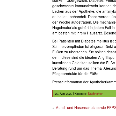
starkem Übergewicht, Diabetes, Fettst
geschwächte Immunabwehr können den P
Lacken aus der Apotheke, die antimykot
enthalten, behandelt. Diese werden übe
der Woche aufgetragen. Die mechanis
Nagelmateriale gehört in jedem Fall in
am besten mit ihrem Hausarzt. Besonde
Bei Patienten mit Diabetes mellitus ist
Schmerzempfinden ist eingeschränkt u
Füßen zu übersehen. Sie sollten desh
denn diese sind die idealen Angriffspu
künstlichen Gelenken sollten die Füße
Beratung rund um das Thema „Gesunde
Pflegeprodukte für die Füße.
Presseinformation der Apothekerkam
29. April 2020 | Kategorie:
Nachrichten
«
Mund- und Nasenschutz sowie FFP2