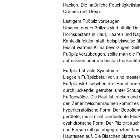
Hacken. Die natürliche Feuchtigkeitsb
Cremes (mit Urea).
Lästigem Fußpilz vorbeugen
Ursache des Fußpilzes sind häufig Derm
Hornsubstanz in Haut, Haaren und Näge
Kontaktinfektion statt, beispielsweise
feucht-warmes Klima bevorzugen. Selt
Fußpilz vorzubeugen, sollte man die
abtrocknen oder am besten trockenfö
Fußpilz hat viele Symptome
Liegt ein Fußpilzbefall vor, sind meis
Fußpilz wird zwischen drei Hauptformen
durch juckende, getrübte, unter Schup
Fußgewölbe. Die Haut ist trocken und 
den Zehenzwischenräumen kommt es z
hyperkeratotische Form: Der Betroffen
gerötete, meist nicht randbetonte Fle
dyshidrotische Form: Der Pilz tritt a
und Fersen mit gut abgegrenzten, he
Hautrissen auf. Die Bläschen platzen w