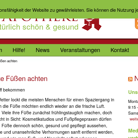
ionsfähigkeit der Website zu gewährleisten. Sie können die Nutzung 
türlich schön & gesund
m
Hilfe!
News
Veranstaltungen
Kontakt
üßen achten
te Füßen achten
riff bekommen
Uns
tter lockt die meisten Menschen für einen Spaziergang in
Mont
ie Füße möchten endlich wieder an die frische Luft.
9:15 
iele ihre Füße zunächst frühlingstauglich machen, doch
Sam
icht in Sicht: Kosmetikstudios und Fußpflegepraxen dürfen
weit
die Füße dennoch schön, gesund und gepflegt aussehen,
Med
ige und unansehnliche Verhornungen sanft entfernt werden,
vor