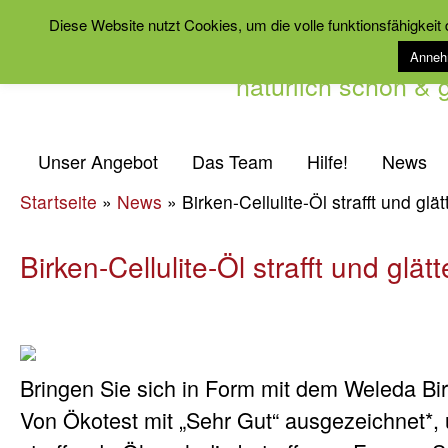
Diese Website nutzt Cookies, um die volle funktionsfähigkeit
Anne
natürlich schön &
Unser Angebot
Das Team
Hilfe!
News
Startseite
»
News
»
Birken-Cellulite-Öl strafft und glä
Birken-Cellulite-Öl strafft und glät
Bringen Sie sich in Form mit dem Weleda Birk
Von Ökotest mit „Sehr Gut“ ausgezeichnet*,