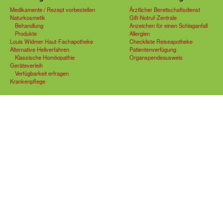
Medikamente / Rezept vorbestellen
Ärztlicher Bereitschaftsdienst
Naturkosmetik
Gift-Notruf-Zentrale
Behandlung
Anzeichen für einen Schlaganfall
Produkte
Allergien
Louis Widmer Haut-Fachapotheke
Checkliste Reiseapotheke
Alternative Heilverfahren
Patientenverfügung
Klassische Homöopathie
Organspendeausweis
Geräteverleih
Verfügbarkeit erfragen
Krankenpflege