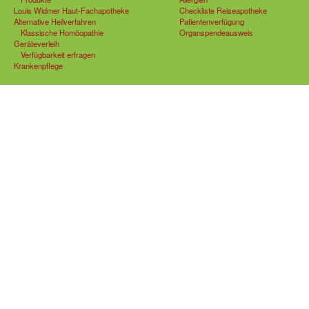
Louis Widmer Haut-Fachapotheke
Checkliste Reiseapotheke
Alternative Heilverfahren
Patientenverfügung
Klassische Homöopathie
Organspendeausweis
Geräteverleih
Verfügbarkeit erfragen
Krankenpflege