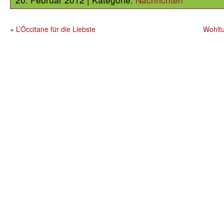
«
L’Óccitane für die Liebste
Wohltu