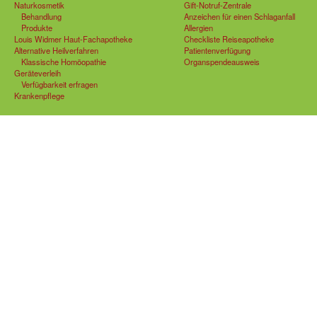
Naturkosmetik
Gift-Notruf-Zentrale
Behandlung
Anzeichen für einen Schlaganfall
Produkte
Allergien
Louis Widmer Haut-Fachapotheke
Checkliste Reiseapotheke
Alternative Heilverfahren
Patientenverfügung
Klassische Homöopathie
Organspendeausweis
Geräteverleih
Verfügbarkeit erfragen
Krankenpflege