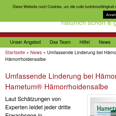
Diese Website nutzt Cookies, um die volle funktionsfähigkeit
Anne
natürlich schön &
Unser Angebot
Das Team
Hilfe!
News
Startseite
»
News
»
Umfassende Linderung bei Häm
Hämorrhoidensalbe
Umfassende Linderung bei Hämor
Hametum® Hämorrhoidensalbe
Laut Schätzungen von
Experten leidet jeder dritte
Erwachsene in