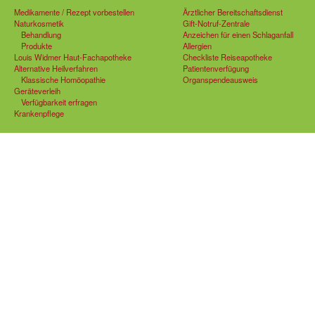
Medikamente / Rezept vorbestellen
Ärztlicher Bereitschaftsdienst
Naturkosmetik
Gift-Notruf-Zentrale
Behandlung
Anzeichen für einen Schlaganfall
Produkte
Allergien
Louis Widmer Haut-Fachapotheke
Checkliste Reiseapotheke
Alternative Heilverfahren
Patientenverfügung
Klassische Homöopathie
Organspendeausweis
Geräteverleih
Verfügbarkeit erfragen
Krankenpflege